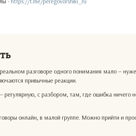
лы -
https://t.me/peregovorshiki_ru
еть
В реальном разговоре одного понимания мало — нуж
ключаются привычные реакции.
— регулярную, с разбором, там, где ошибка ничего н
оворы онлайн, в малой группе. Можно прийти и про