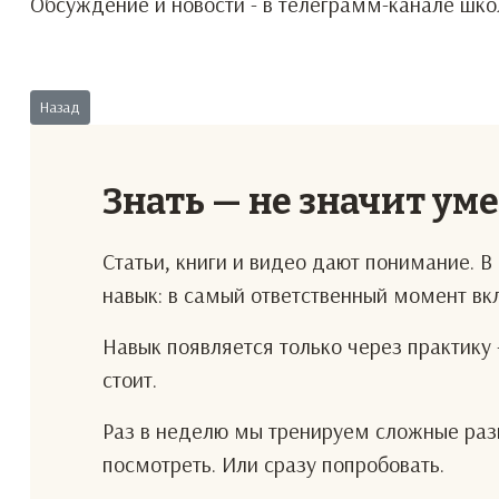
Обсуждение и новости - в телеграмм-канале шко
Предыдущий: Разбор №60. Встреча Трампа и Зеленского. Часть 3.
Назад
Знать — не значит ум
Статьи, книги и видео дают понимание. 
навык: в самый ответственный момент в
Навык появляется только через практику 
стоит.
Раз в неделю мы тренируем сложные разг
посмотреть. Или сразу попробовать.