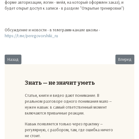
форме авторизации, логин - мейл, на который оформлен заказ), и
будет открыт доступ к записи - в разделе "Открытые тренировки")
Обсуждение и новости - в телеграмм-канале школы -
https://t.me/peregovorshiki_ru
Предыдущий: Разбор №61. Наказание за хамство. Часть 3.
Следующий: 
Назад
Вперед
Знать — не значит уметь
Статьи, книги и видео дают понимание. В
реальном разговоре одного понимания мало —
нужен навык: в самый ответственный момент
включаются привычные реакции.
Навык появляется только через практику —
регулярную, с разбором, там, где ошибка ничего
не стоит.