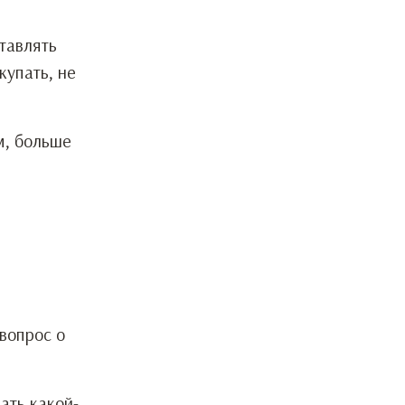
тавлять
купать, не
м, больше
 вопрос о
ать какой-