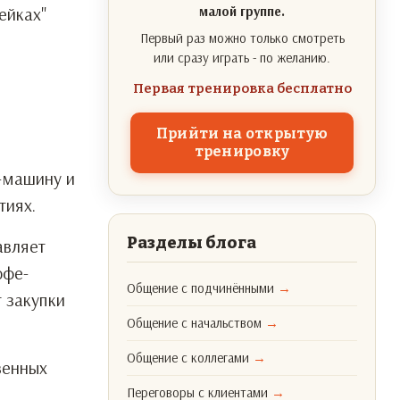
ейках"
малой группе.
Первый раз можно только смотреть
или сразу играть - по желанию.
Первая тренировка бесплатно
Прийти на открытую
тренировку
е-машину и
тиях.
Разделы блога
авляет
офе-
Общение с подчинёнными
→
т закупки
Общение с начальством
→
Общение с коллегами
→
венных
Переговоры с клиентами
→