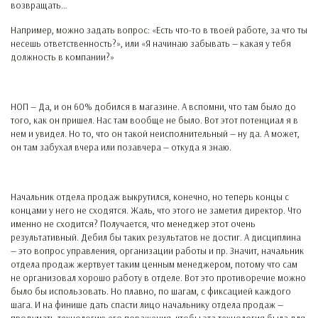
возвращать…
Например, можно задать вопрос: «Есть что-то в твоей работе, за что ты
несешь ответственность?», или «Я начинаю забывать — какая у тебя
должность в компании?»
НОП — Да, и он 60% добился в магазине. А вспомни, что там было до
того, как он пришел. Нас там вообще не было. Вот этот потенциал я в
нем и увидел. Но то, что он такой неисполнительный — ну да. А может,
он там забухал вчера или позавчера — откуда я знаю.
Начальник отдела продаж выкрутился, конечно, но теперь концы с
концами у него не сходятся. Жаль, что этого не заметил директор. Что
именно не сходится? Получается, что менеджер этот очень
результативный. Дебил бы таких результатов не достиг. А дисциплина
— это вопрос управления, организации работы и пр. Значит, начальник
отдела продаж жертвует таким ценным менеджером, потому что сам
не организовал хорошо работу в отделе. Вот это противоречие можно
было бы использовать. Но плавно, по шагам, с фиксацией каждого
шага. И на финише дать спасти лицо начальнику отдела продаж —