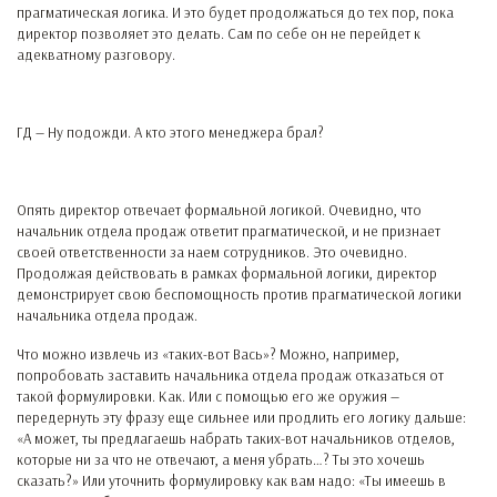
прагматическая логика. И это будет продолжаться до тех пор, пока
директор позволяет это делать. Сам по себе он не перейдет к
адекватному разговору.
ГД — Ну подожди. А кто этого менеджера брал?
Опять директор отвечает формальной логикой. Очевидно, что
начальник отдела продаж ответит прагматической, и не признает
своей ответственности за наем сотрудников. Это очевидно.
Продолжая действовать в рамках формальной логики, директор
демонстрирует свою беспомощность против прагматической логики
начальника отдела продаж.
Что можно извлечь из «таких-вот Вась»? Можно, например,
попробовать заставить начальника отдела продаж отказаться от
такой формулировки. Как. Или с помощью его же оружия —
передернуть эту фразу еще сильнее или продлить его логику дальше:
«А может, ты предлагаешь набрать таких-вот начальников отделов,
которые ни за что не отвечают, а меня убрать…? Ты это хочешь
сказать?» Или уточнить формулировку как вам надо: «Ты имеешь в