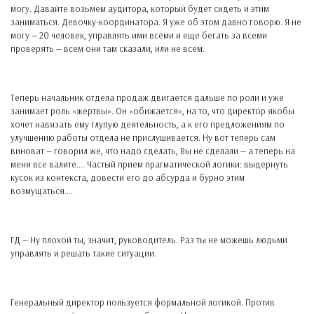
могу. Давайте возьмем аудитора, который будет сидеть и этим
заниматься. Девочку-координатора. Я уже об этом давно говорю. Я не
могу — 20 человек, управлять ими всеми и еще бегать за всеми
проверять — всем они там сказали, или не всем.
Теперь начальник отдела продаж двигается дальше по роли и уже
занимает роль «жертвы». Он «обижается», на то, что директор якобы
хочет навязать ему глупую деятельность, а к его предложениям по
улучшению работы отдела не прислушивается. Ну вот теперь сам
виноват — говорил же, что надо сделать, Вы не сделали — а теперь на
меня все валите…. Частый прием прагматической логики: выдернуть
кусок из контекста, довести его до абсурда и бурно этим
возмущаться….
ГД — Ну плохой ты, значит, руководитель. Раз ты не можешь людьми
управлять и решать такие ситуации.
Генеральный директор пользуется формальной логикой. Против