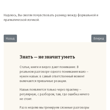
Надеюсь, Вы смогли почувствовать разницу между формальной и
прагматической логикой.
Предыдущий: Переговорная Мастерская. Разбор полетов №1.
Следующий:
Назад
Вперед
Знать — не значит уметь
Статьи, книги и видео дают понимание. В
реальном разговоре одного понимания мало —
нужен навык: в самый ответственный момент
включаются привычные реакции.
Навык появляется только через практику —
регулярную, с разбором, там, где ошибка ничего
не стоит.
Раз в неделю мы тренируем сложные разговоры