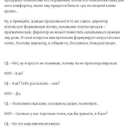
продумать технологию его поражения, чтобы эта технология была для
него комфортна, иначе ему придется биться «до последней капли
крови»…
Ну, в принципе, дальше продолжается то же самое: директор
использует формальную логику, начальник отдела продаж —
прагматическую. Директор не может поместить начальника в нужную
ему роль. И свои вопросы или претензии формулирует недостаточно
точно. Поэтому директор, в общем-то, бессилен в этом разговоре.
ГД — Нет, ну я просто не понимаю, почему ты не проконтролировал.
НОП — Как?
ГД — Как? Тебе рассказать — как?
НОП — Да.
ГД — Позвонил в магазин, съездил на аудит, посмотрел...
НОП — Сколько у нас торговых точек, как Вы думаете, в базе?
ГД — Но это наш ключевой клиент.