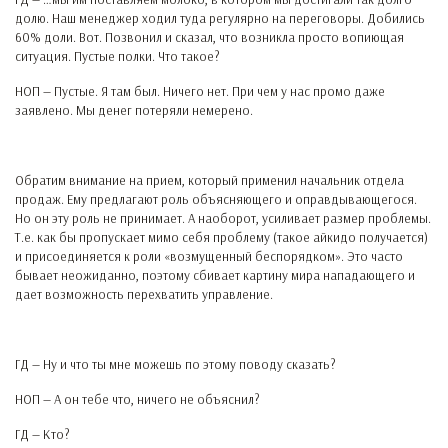
долю. Наш менеджер ходил туда регулярно на переговоры. Добились
60% доли. Вот. Позвонил и сказал, что возникла просто вопиющая
ситуация. Пустые полки. Что такое?
НОП — Пустые. Я там был. Ничего нет. При чем у нас промо даже
заявлено. Мы денег потеряли немерено.
Обратим внимание на прием, который применил начальник отдела
продаж. Ему предлагают роль объясняющего и оправдывающегося.
Но он эту роль не принимает. А наоборот, усиливает размер проблемы.
Т.е. как бы пропускает мимо себя проблему (такое айкидо получается)
и присоединяется к роли «возмущенный беспорядком». Это часто
бывает неожиданно, поэтому сбивает картину мира нападающего и
дает возможность перехватить управление.
ГД — Ну и что ты мне можешь по этому поводу сказать?
НОП — А он тебе что, ничего не объяснил?
ГД — Кто?