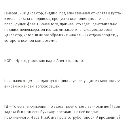
Генеральный директор, видимо, под впечатлением от «рояля в кустах»
в виде приказа с подписью, пропустил все подводные течения
предыдущей фразы. Более того, признав, что здесь действительно
подпись менеджера, он тем самым закрепляет следующие роли —
«директор, который не разобрался» и «начальник отдела продаж, у
которого все под контролем»…
НОП — Ну все, увольнять надо. А чего ждать-то.
Начальник отдела продаж тут же фиксирует ситуацию в свою пользу:
виновник найден, вопрос решен.
ГД — То есть ты считаешь, что здесь твоей ответственности нет? Твоя
задача была отнести бумажку, поставить на ней подпись
подчиненного. И все. И забыть про это, грубо говоря. А проследить?