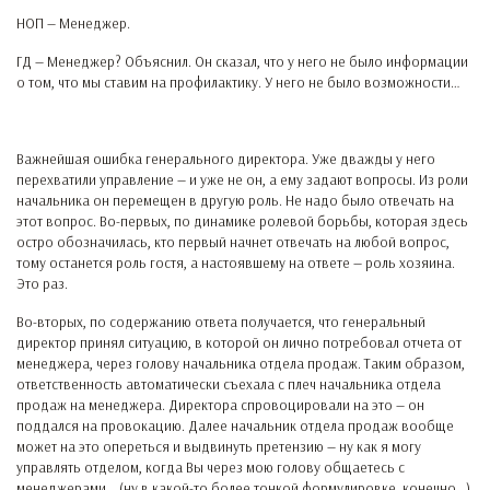
НОП — Менеджер.
ГД — Менеджер? Объяснил. Он сказал, что у него не было информации
о том, что мы ставим на профилактику. У него не было возможности…
Важнейшая ошибка генерального директора. Уже дважды у него
перехватили управление — и уже не он, а ему задают вопросы. Из роли
начальника он перемещен в другую роль. Не надо было отвечать на
этот вопрос. Во-первых, по динамике ролевой борьбы, которая здесь
остро обозначилась, кто первый начнет отвечать на любой вопрос,
тому останется роль гостя, а настоявшему на ответе — роль хозяина.
Это раз.
Во-вторых, по содержанию ответа получается, что генеральный
директор принял ситуацию, в которой он лично потребовал отчета от
менеджера, через голову начальника отдела продаж. Таким образом,
ответственность автоматически съехала с плеч начальника отдела
продаж на менеджера. Директора спровоцировали на это — он
поддался на провокацию. Далее начальник отдела продаж вообще
может на это опереться и выдвинуть претензию — ну как я могу
управлять отделом, когда Вы через мою голову общаетесь с
менеджерами… (ну в какой-то более тонкой формулировке, конечно…).