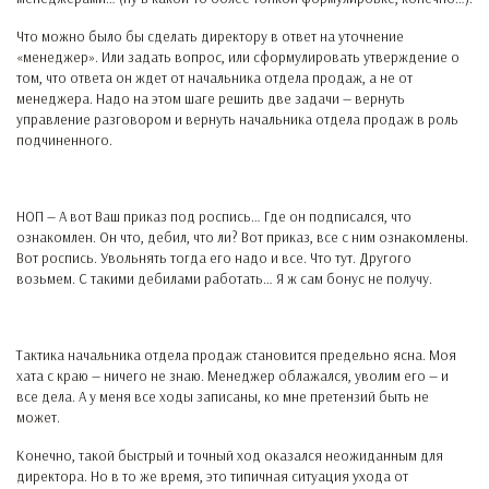
Что можно было бы сделать директору в ответ на уточнение
«менеджер». Или задать вопрос, или сформулировать утверждение о
том, что ответа он ждет от начальника отдела продаж, а не от
менеджера. Надо на этом шаге решить две задачи — вернуть
управление разговором и вернуть начальника отдела продаж в роль
подчиненного.
НОП — А вот Ваш приказ под роспись… Где он подписался, что
ознакомлен. Он что, дебил, что ли? Вот приказ, все с ним ознакомлены.
Вот роспись. Увольнять тогда его надо и все. Что тут. Другого
возьмем. С такими дебилами работать… Я ж сам бонус не получу.
Тактика начальника отдела продаж становится предельно ясна. Моя
хата с краю — ничего не знаю. Менеджер облажался, уволим его — и
все дела. А у меня все ходы записаны, ко мне претензий быть не
может.
Конечно, такой быстрый и точный ход оказался неожиданным для
директора. Но в то же время, это типичная ситуация ухода от