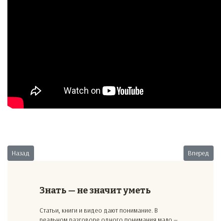
Предыдущий: Заливка фундамента
Следующий
Назад
Вперед
Знать — не значит уметь
Статьи, книги и видео дают понимание. В
реальном разговоре одного понимания мало —