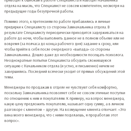
приводит к ошибкам в работе Специалиста и наводит Начальника
отдела на мысль, что Специалист не совсем компетентен, несмотря на
предыдущие годы безупречной работы.
Помимо этого, к претензиям по работе прибавились и личные
придирки к Специалисту со стороны Замначальника отдела. В
результате Специалисту периодически приходится задерживаться на
работе до ночи, чтобы выполнить данное не в полном объеме или не
вовремя (за полчаса до конца рабочего дня) задание к сроку, или
чтобы прийти в себя после очередного «выпада» со стороны
Замначальника. Дошло даже до необходимости посещать психолога.
Неоднократные попытки Специалиста обсудить сложившуюся
ситуацию с Начальником отдела (и устно, и письменно) ничем не
завершились. Последний всячески уходит от прямых обсуждений этой
темы.
Менеджеры по продажам в отделе не чувствуют себя комфортно,
поскольку Замначальника позволяет себе не совсем этичные поступки
по отношению к ним и покупателям. К примеру, на вопрос менеджера,
какую цену предложить покупателю, называет одну сумму, а в личном
разговоре с клиентом — другую. На возмущение клиента отвечает: «Это
вина моего менеджера, что с ними поделаешь, я проработаю этот
вопрос».