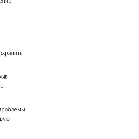
ение
охранить
рыв
 с
 проблемы
овую