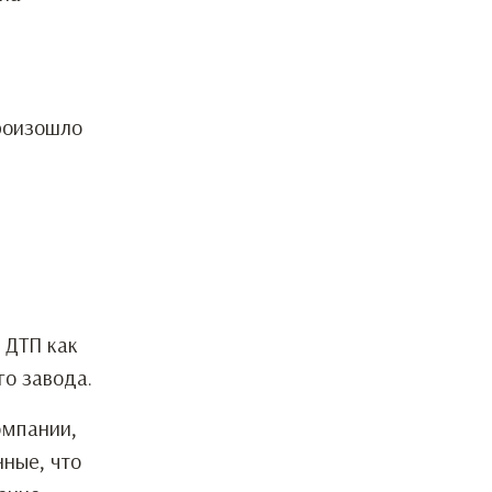
произошло
 ДТП как
го завода.
омпании,
нные, что