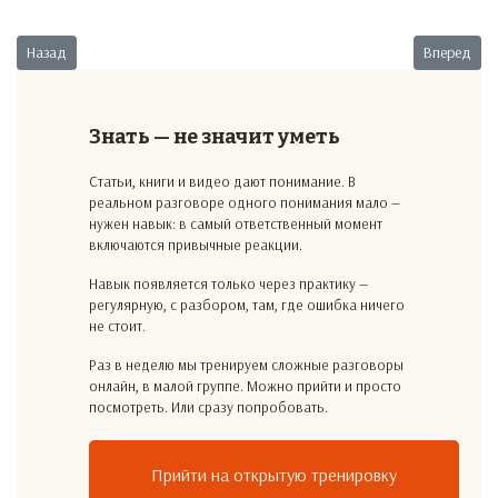
Предыдущий: Вся соль
Следующий:
Назад
Вперед
Знать — не значит уметь
Статьи, книги и видео дают понимание. В
реальном разговоре одного понимания мало —
нужен навык: в самый ответственный момент
включаются привычные реакции.
Навык появляется только через практику —
регулярную, с разбором, там, где ошибка ничего
не стоит.
Раз в неделю мы тренируем сложные разговоры
онлайн, в малой группе. Можно прийти и просто
посмотреть. Или сразу попробовать.
Прийти на открытую тренировку