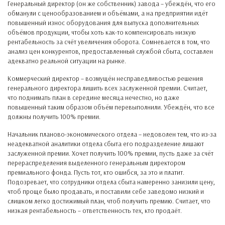
Генеральный директор (он же собственник) завода – убеждён, что его
обманули с ценообразованием и объёмами, а на предприятии идёт
повышенный износ оборудования для выпуска дополнительных
объёмов продукции, чтобы хоть как-то компенсировать низкую
рентабельность за счёт увеличения оборота. Сомневается в том, что
анализ цен конкурентов, предоставленный службой сбыта, составлен
адекватно реальной ситуации на рынке.
Коммерческий директор – возмущён несправедливостью решения
генерального директора лишить всех заслуженной премии. Считает,
что поднимать план в середине месяца нечестно, но даже
повышенный таким образом объём перевыполнили. Убеждён, что все
должны получить 100% премии.
Начальник планово-экономического отдела – недоволен тем, что из-за
неадекватной аналитики отдела сбыта его подразделение лишают
заслуженной премии. Хочет получить 100% премии, пусть даже за счёт
перераспределения выделенного генеральным директором
премиального фонда. Пусть тот, кто ошибся, за это и платит.
Подозревает, что сотрудники отдела сбыта намеренно занизили цену,
чтоб проще было продавать, и поставили себе заведомо низкий и
слишком легко достижимый план, чтоб получить премию. Считает, что
низкая рентабельность – ответственность тех, кто продаёт.