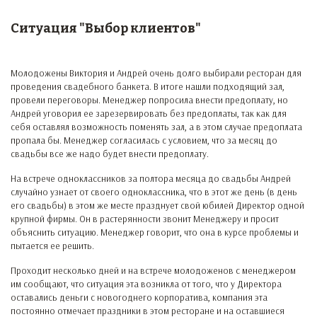
Ситуация "Выбор клиентов"
Молодожены Виктория и Андрей очень долго выбирали ресторан для
проведения свадебного банкета. В итоге нашли подходящий зал,
провели переговоры. Менеджер попросила внести предоплату, но
Андрей уговорил ее зарезервировать без предоплаты, так как для
себя оставлял возможность поменять зал, а в этом случае предоплата
пропала бы. Менеджер согласилась с условием, что за месяц до
свадьбы все же надо будет внести предоплату.
На встрече одноклассников за полтора месяца до свадьбы Андрей
случайно узнает от своего одноклассника, что в этот же день (в день
его свадьбы) в этом же месте празднует свой юбилей Директор одной
крупной фирмы. Он в растерянности звонит Менеджеру и просит
объяснить ситуацию. Менеджер говорит, что она в курсе проблемы и
пытается ее решить.
Проходит несколько дней и на встрече молодоженов с менеджером
им сообщают, что ситуация эта возникла от того, что у Директора
оставались деньги с новогоднего корпоратива, компания эта
постоянно отмечает праздники в этом ресторане и на оставшиеся