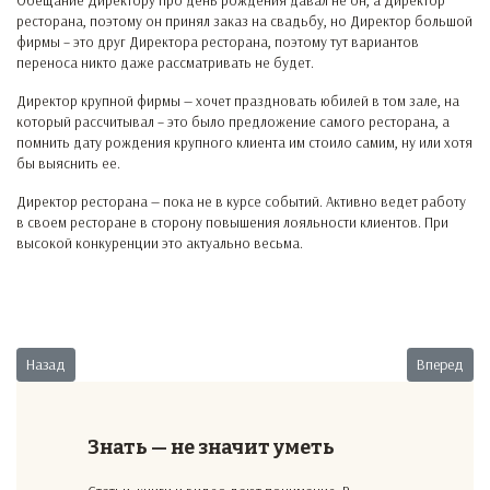
Обещание Директору про день рождения давал не он, а Директор
ресторана, поэтому он принял заказ на свадьбу, но Директор большой
фирмы – это друг Директора ресторана, поэтому тут вариантов
переноса никто даже рассматривать не будет.
Директор крупной фирмы — хочет праздновать юбилей в том зале, на
который рассчитывал – это было предложение самого ресторана, а
помнить дату рождения крупного клиента им стоило самим, ну или хотя
бы выяснить ее.
Директор ресторана — пока не в курсе событий. Активно ведет работу
в своем ресторане в сторону повышения лояльности клиентов. При
высокой конкуренции это актуально весьма.
Предыдущий: Вы все обманщики!
Следующий:
Назад
Вперед
Знать — не значит уметь