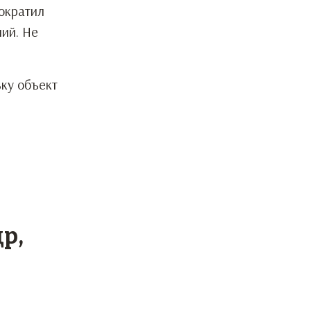
сократил
ний. Не
ьку объект
р,