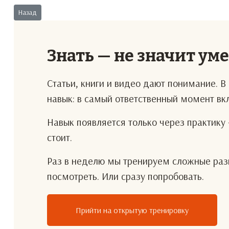
Предыдущий: Угроза эксклюзивному дилерству
Назад
Знать — не значит ум
Статьи, книги и видео дают понимание. 
навык: в самый ответственный момент в
Навык появляется только через практику 
стоит.
Раз в неделю мы тренируем сложные разг
посмотреть. Или сразу попробовать.
Прийти на открытую тренировку