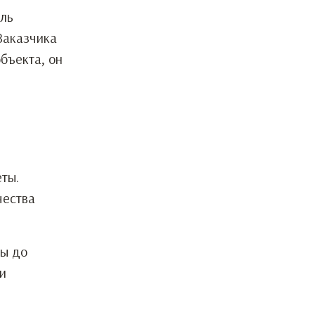
ель
Заказчика
бъекта, он
ты.
чества
ты до
и