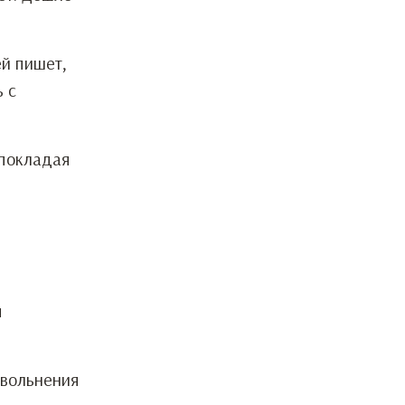
й пишет,
 с
 покладая
ы
увольнения