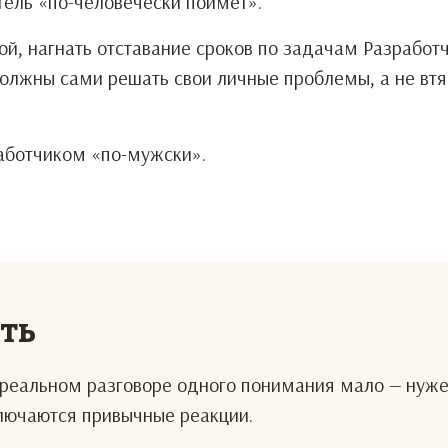
тель «по-человечески поймет».
ой, нагнать отставание сроков по задачам Разработ
должны сами решать свои личные проблемы, а не втя
работчиком «по-мужски».
еть
В реальном разговоре одного понимания мало — нуж
ключаются привычные реакции.