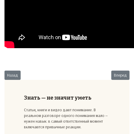
Предыдущий: Психотерапия
Следующий:
Назад
Вперед
Знать — не значит уметь
Статьи, книги и видео дают понимание. В
реальном разговоре одного понимания мало —
нужен навык: в самый ответственный момент
включаются привычные реакции.