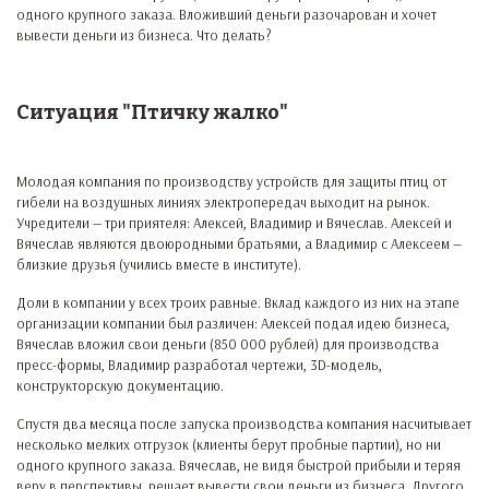
одного крупного заказа. Вложивший деньги разочарован и хочет
вывести деньги из бизнеса. Что делать?
Ситуация "Птичку жалко"
Молодая компания по производству устройств для защиты птиц от
гибели на воздушных линиях электропередач выходит на рынок.
Учредители — три приятеля: Алексей, Владимир и Вячеслав. Алексей и
Вячеслав являются двоюродными братьями, а Владимир с Алексеем —
близкие друзья (учились вместе в институте).
Доли в компании у всех троих равные. Вклад каждого из них на этапе
организации компании был различен: Алексей подал идею бизнеса,
Вячеслав вложил свои деньги (850 000 рублей) для производства
пресс-формы, Владимир разработал чертежи, 3D-модель,
конструкторскую документацию.
Спустя два месяца после запуска производства компания насчитывает
несколько мелких отгрузок (клиенты берут пробные партии), но ни
одного крупного заказа. Вячеслав, не видя быстрой прибыли и теряя
веру в перспективы, решает вывести свои деньги из бизнеса. Другого