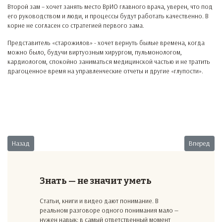
Второй зам – хочет занять место ВрИО главного врача, уверен, что под
его руководством и люди, и процессы будут работать качественно. В
корне не согласен со стратегией первого зама.
Представитель «старожилов» - хочет вернуть былые времена, когда
можно было, будучи виртуозным хирургом, пульмонологом,
кардиологом, спокойно заниматься медицинской частью и не тратить
драгоценное время на управленческие отчеты и другие «глупости».
Предыдущий: Просроченная просрочка
Следующий:
Назад
Вперед
Знать — не значит уметь
Статьи, книги и видео дают понимание. В
реальном разговоре одного понимания мало —
нужен навык: в самый ответственный момент