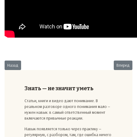
Предыдущий: Новая метла по-новому метет
Следующий:
Назад
Вперед
Знать — не значит уметь
Статьи, книги и видео дают понимание. В
реальном разговоре одного понимания мало —
нужен навык: в самый ответственный момент
включаются привычные реакции.
Навык появляется только через практику —
регулярную, с разбором, там, где ошибка ничего