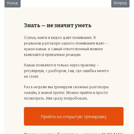
Предыдущий: Никто не виноват
Следующий:
Назад
Вперед
Знать — не значит уметь
Статьи, книги и видео дают понимание. В
реальном разговоре одного понимания мало —
нужен навык: в самый ответственный момент
включаются привычные реакции.
Навык появляется только через практику —
регулярную, с разбором, там, где ошибка ничего
не стоит.
Раз в неделю мы тренируем сложные разговоры
онлайн, в малой группе. Можно прийти и просто
посмотреть. Или сразу попробовать.
Прийти на открытую тренировку