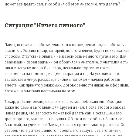
может все делать сам. И сообщил об этом Анатолию. Что делать?
Ситуация "Ничего личного"
Павел, всю жизнь работая учителем в школе, решил подзаработать –
ввозить в Россию товар, который, по его мнению, будет пользоваться
спросом. Отсутствие опыта и неизвестность немного пугали его. Для
реализации своей задумки он обратился к Анатолию. У Анатолия есть
опыт в запуске новых бизнесов, несколько торговых точек,
знакомства на таможне, в администрации и т.д. На условиях – что
заработаем минус расходы, прибыль пополам – начали работать
вместе. Как принято у знакомых, договоренности никак не оформили.
Хотя жена Анатолия настаивала на этом.
Товар, действительно, оказался очень востребованным. «Уходил»
даже по самым выгодным для друзей ценам. После второго завоза
Павел решил, что запросто может всё делать сам. Поставщики его,
транспорт его, магазины не нужны. Об этом он сообщил Анатолию.
Анатолий, на удивление Павла, оказался против такого решения. Он
уверен, что в успехе данного проекта его заслуга. Без его связей,