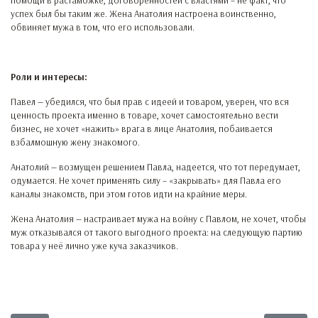
помощи в растаможке, договоренностей с властями – не факт, что
успех был бы таким же. Жена Анатолия настроена воинственно,
обвиняет мужа в том, что его использовали.
Роли и интересы:
Павел — убедился, что был прав с идеей и товаром, уверен, что вся
ценность проекта именно в товаре, хочет самостоятельно вести
бизнес, не хочет «нажить» врага в лице Анатолия, побаивается
взбалмошную жену знакомого.
Анатолий — возмущен решением Павла, надеется, что тот передумает,
одумается. Не хочет применять силу – «закрывать» для Павла его
каналы знакомств, при этом готов идти на крайние меры.
Жена Анатолия — настраивает мужа на войну с Павлом, не хочет, чтобы
муж отказывался от такого выгодного проекта: на следующую партию
товара у неё лично уже куча заказчиков.