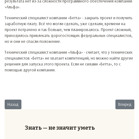
результата нет из-за сложности программного обеспечения компании
«Альфа».
Технический специалист компании «Бетта» - закрыть проект и получить
заработную плату. Всё что могли сделать, уже сделали, времени на
проект потрачено и так больше, чем планировалось. Проект сложный,
приходилось привлекать дорогостоящих федеральных специалистов,
но и они не спасли положение.
Технический специалист компании «Альфа» - считает, что у технических
специалистов «Бетта» не хватает компетенций, но можно найти другие
решения для запуска этого проекта. Если не силами «Бетта», то с
помощью другой компании.
Предыдущий: Непринятый заказ
Следующий:
Назад
Вперед
Знать — не значит уметь