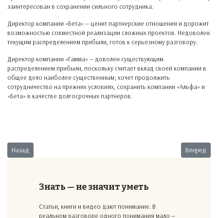
заинтересован в сохранении сильного сотрудника.
Директор компании «Бета» — ценит партнерские отношения и дорожит
возможностью совместной реализации сложных проектов. Недоволен
текущим распределением прибыли, готов к серьезному разговору.
Директор компании «Гамма» — доволен существующим
распределением прибыли, поскольку считает вклад своей компании в
общее дело наиболее существенным; хочет продолжить
сотрудничество на прежних условиях, сохранить компании «Альфа» и
«Бета» в качестве долгосрочных партнеров.
Предыдущий: Непростая аналитика.
Следующий:
Назад
Вперед
Знать — не значит уметь
Статьи, книги и видео дают понимание. В
реальном разговоре одного понимания мало —