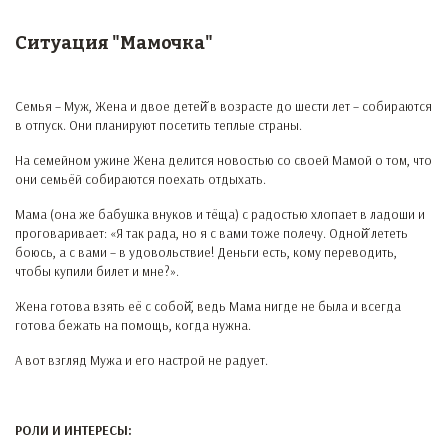
Ситуация "Мамочка"
Семья – Муж, Жена и двое детей̆ в возрасте до шести лет – собираются
в отпуск. Они планируют посетить теплые страны.
На семейном ужине Жена делится новостью со своей Мамой о том, что
они семьёй собираются поехать отдыхать.
Мама (она же бабушка внуков и тёща) с радостью хлопает в ладоши и
проговаривает: «Я так рада, но я с вами тоже полечу. Одной̆ лететь
боюсь, а с вами – в удовольствие! Деньги есть, кому переводить,
чтобы купили билет и мне?».
Жена готова взять её с собой̆, ведь Мама нигде не была и всегда
готова бежать на помощь, когда нужна.
А вот взгляд Мужа и его настрой не радует.
РОЛИ И ИНТЕРЕСЫ: