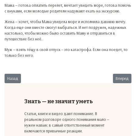
Мама — готова оплатить перелет, мечтает увидеть море, готова помочь
с внуками, если молодые родители надумают ехать на экскурсию.
Жена — хочет, чтобы Мама увидела море и исполнила давнюю мечту.
Когда еще они вместе смогут выбраться. И нет подружек, надежных
настолько, чтобы можно было оставить Маму и отправиться в
путешествие без неё.
Муж — взять тёщу в свой отпуск – это катастрофа. Если она поедет, то
только без него.
Предыдущий: Любишь медок — люби и холодок…
Следующий:
Назад
Вперед
Знать — не значит уметь
Статьи, книги и видео дают понимание. В
реальном разговоре одного понимания мало —
нужен навык: в самый ответственный момент
включаются привычные реакции.