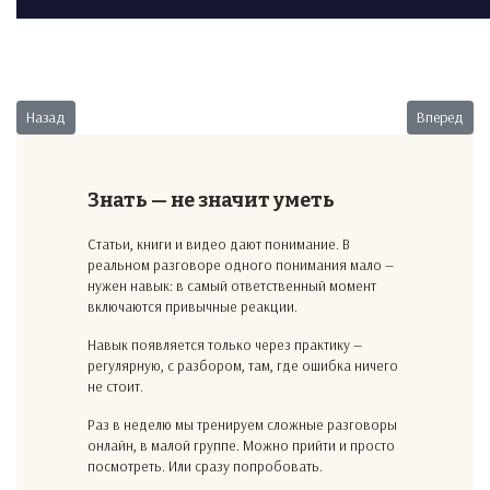
Предыдущий: Какие гарантии?
Следующий:
Назад
Вперед
Знать — не значит уметь
Статьи, книги и видео дают понимание. В
реальном разговоре одного понимания мало —
нужен навык: в самый ответственный момент
включаются привычные реакции.
Навык появляется только через практику —
регулярную, с разбором, там, где ошибка ничего
не стоит.
Раз в неделю мы тренируем сложные разговоры
онлайн, в малой группе. Можно прийти и просто
посмотреть. Или сразу попробовать.