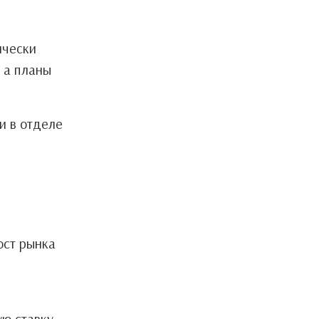
ически
 а планы
и в отделе
ост рынка
ю ставку