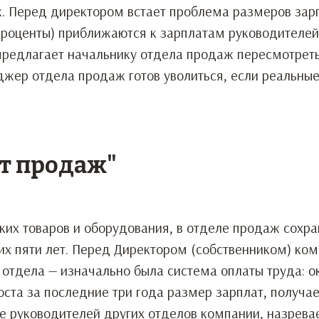
. Перед директором встает проблема размеров зарп
роценты) приближаются к зарплатам руководителей
р предлагает начальнику отдела продаж пересмотрет
еджер отдела продаж готов уволиться, если реальны
т продаж"
х товаров и оборудования, в отделе продаж сохра
их пяти лет. Перед Директором (собственником) ко
 отдела — изначально была система оплаты труда: о
оста за последние три года размер зарплат, получа
е руководителей других отделов компании, назрева