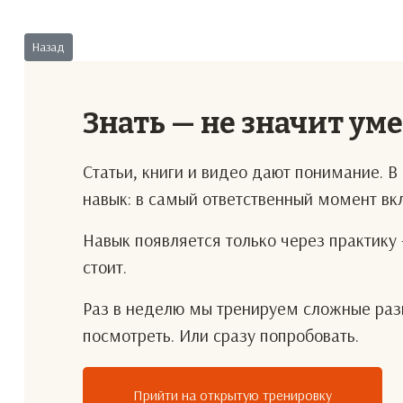
Предыдущий: Из кармана в карман
Назад
Знать — не значит ум
Статьи, книги и видео дают понимание. 
навык: в самый ответственный момент в
Навык появляется только через практику 
стоит.
Раз в неделю мы тренируем сложные разг
посмотреть. Или сразу попробовать.
Прийти на открытую тренировку