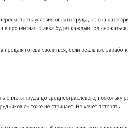
ересмотреть условия оплаты труда, но она категор
льше процентная ставка будет каждый год снижаться,
 продаж готова уволиться, если реальные заработк
ень оплаты труда до среднеотраслевого, поскольку р
рудников он тоже не отрицает. Не хочет потерять
ксимально возможный уровень зарплаты и процентну