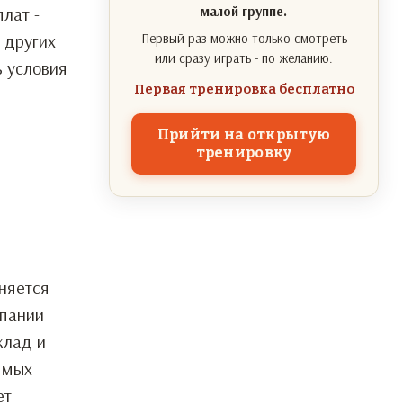
лат -
малой группе.
 других
Первый раз можно только смотреть
или сразу играть - по желанию.
ь условия
Первая тренировка бесплатно
е
Прийти на открытую
тренировку
няется
мпании
клад и
емых
ет