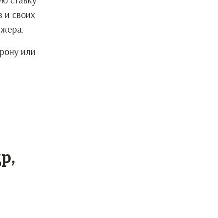
 и своих
джера.
рону или
р,