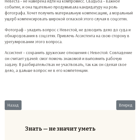
Невеста – не намерена идти на компромисс. Свадьба – важное
событие, и она тщательно продумывала кандидатуру на роль
фотографа. Хочет получить материальную компенсацию, а моральный
ущерб компенсировать широкой оглаской этого случая в соцсетях.
Фотограф – уладить вопрос с Невестой, не доводить дело до суда и
обнародования в соцсетях. Привлечь Ассистента на свою сторону в
урегулировании этого вопроса.
Ассистент – сохранить дружеские отношения с Невестой. Совпадение
он считает удачей: смог помочь знакомой и выполнить рабочую
задачу. В разбирательствах не участвовать, так как он сделал свое
дело, а дальше вопрос не в его компетенции.
Предыдущий: Формальный тендер
Следующий:
Назад
Вперед
Знать — не значит уметь