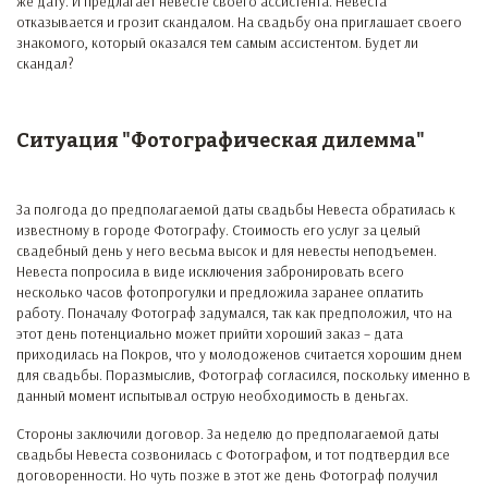
же дату. И предлагает невесте своего ассистента. Невеста
отказывается и грозит скандалом. На свадьбу она приглашает своего
знакомого, который оказался тем самым ассистентом. Будет ли
скандал?
Ситуация "Фотографическая дилемма"
За полгода до предполагаемой даты свадьбы Невеста обратилась к
известному в городе Фотографу. Стоимость его услуг за целый
свадебный день у него весьма высок и для невесты неподъемен.
Невеста попросила в виде исключения забронировать всего
несколько часов фотопрогулки и предложила заранее оплатить
работу. Поначалу Фотограф задумался, так как предположил, что на
этот день потенциально может прийти хороший заказ – дата
приходилась на Покров, что у молодоженов считается хорошим днем
для свадьбы. Поразмыслив, Фотограф согласился, поскольку именно в
данный момент испытывал острую необходимость в деньгах.
Стороны заключили договор. За неделю до предполагаемой даты
свадьбы Невеста созвонилась с Фотографом, и тот подтвердил все
договоренности. Но чуть позже в этот же день Фотограф получил