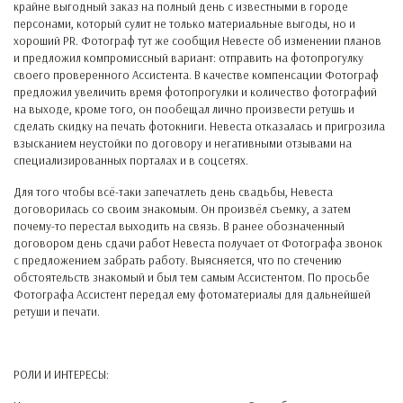
крайне выгодный заказ на полный день с известными в городе
персонами, который сулит не только материальные выгоды, но и
хороший PR. Фотограф тут же сообщил Невесте об изменении планов
и предложил компромиссный вариант: отправить на фотопрогулку
своего проверенного Ассистента. В качестве компенсации Фотограф
предложил увеличить время фотопрогулки и количество фотографий
на выходе, кроме того, он пообещал лично произвести ретушь и
сделать скидку на печать фотокниги. Невеста отказалась и пригрозила
взысканием неустойки по договору и негативными отзывами на
специализированных порталах и в соцсетях.
Для того чтобы всё-таки запечатлеть день свадьбы, Невеста
договорилась со своим знакомым. Он произвёл съемку, а затем
почему-то перестал выходить на связь. В ранее обозначенный
договором день сдачи работ Невеста получает от Фотографа звонок
с предложением забрать работу. Выясняется, что по стечению
обстоятельств знакомый и был тем самым Ассистентом. По просьбе
Фотографа Ассистент передал ему фотоматериалы для дальнейшей
ретуши и печати.
РОЛИ И ИНТЕРЕСЫ: