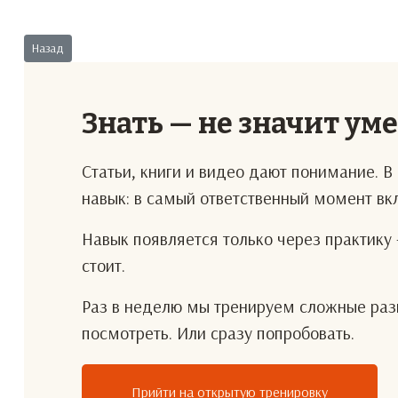
Предыдущий: Без пропуска
Назад
Знать — не значит ум
Статьи, книги и видео дают понимание. 
навык: в самый ответственный момент в
Навык появляется только через практику 
стоит.
Раз в неделю мы тренируем сложные разг
посмотреть. Или сразу попробовать.
Прийти на открытую тренировку