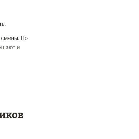
ть.
 смены. По
лушают и
ников