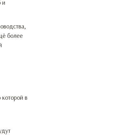
 и
оводства,
щё более
й
 которой в
удут