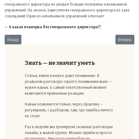
генерального директора не увидел больше половины начальников
управлений. На звонок Заместителя генерального директора из зала
совещаний Один из начальников управлений отвечает:
— А какая планерка без генерального директора?!
Предыдущий: Новый заместитель
Следующий:
Назад
Вперед
Знать — не значит уметь
Статьи, книги и видео дают понимание. В
реальном разговоре одного понимания мало —
нужен навык: в самый ответственный момент
включаются привычные реакции.
Навык появляется только через практику —
регулярную, с разбором, там, где ошибка ничего
не стоит.
Раз в неделю мы тренируем сложные разговоры
онлайн, в малой группе. Можно прийти и просто
посмотреть. Или сразу попробовать.