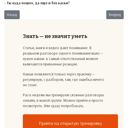
- Ты куда пошел, да еще и без каски?
Предыдущий: Новый заместитель-2
Следующий:
Назад
Вперед
Знать — не значит уметь
Статьи, книги и видео дают понимание. В
реальном разговоре одного понимания мало —
нужен навык: в самый ответственный момент
включаются привычные реакции.
Навык появляется только через практику —
регулярную, с разбором, там, где ошибка ничего
не стоит.
Раз в неделю мы тренируем сложные разговоры
онлайн, в малой группе. Можно прийти и просто
посмотреть. Или сразу попробовать.
Прийти на открытую тренировку