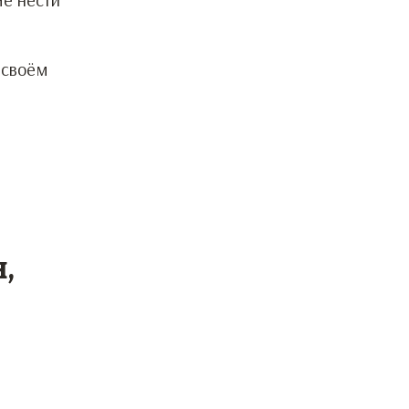
 своём
,