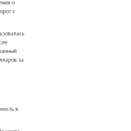
ения о
орот с
ьзовалась
сле
транный
лларов за
ность в
е нести