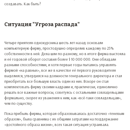
создавать. Как быть?
Ситуация "Угроза распада"
Четыре приятеля-однокурсника шесть лет назад основали
компьютерную фирму, простодушно определив каждому по 25%
собственности в ней. Дела шли по-разному, но в итоге фирма выстояла
и её годовой оборот составил более $ 10 000 000. Они обладали
разными способностями, и хотя первые годы пытались управлять
фирмой «на равных», все же в качестве её первого руководителя
выделился, утвердился на должности генерального директора и стал
приобретать все большую власть один из них. Вскоре он стал
комплектовать фирму своими кадрами и, практически, единолично
решать все важные вопросы, советуясь с остальными совладельцами
формально, скорее из уважения к ним, как «всё-таки совладельцам»,
чем по существу.
Пока прибыль фирмы, которая образовывалась достаточно «теневым
образом», была сравнима с их общими затратами на поддержание
«достойного образа жизни», всех такая ситуация устраивала.