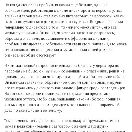
Но когда «теневая» прибыль выросла еще больше, один из
совладельцев, работающий в фирме директором по персоналу, под
влиянием своей жены стал активно интересоваться вопросом, как он
сможет получить свою долю, «если-что-случится». Бодрые заверения
генерального директора о том, что «ничего-не-случится», его всё
меньше устраивали. Он понял, что фирма настолько разрослась,
обросла дочерними, подставными и оффшорными фирмами,
проблемы имущества и собственности стали столь запутаны, что какая-
либо «технология определения и вытаскивания своей доли из
бизнеса» вообще отсутствует.
И хотя жизненной потребности выхода из бизнеса у директора по
персоналу не было, он, мучимый сомнениями и опасениями, решил не
дожидаться, пока «если-что» случится, а выйти из бизнеса уже сейчас.
Он написал заявление, обращенное к своим компаньонам, и вручил
его генеральному директору как главной фигуре среди совладельцев.
Но тот советовал «не торопиться» и под всякими предлогами
уклонялся от того, чтобы дать заявлению какой-либо ход, понимая,
что выход одного из совладельцев может нанести непоправимый
удар по всей фирме и её имиджу.
Тем временем жена директора по персоналу «накручивала» своего
мужа и вела сомнительные разговоры с женами двух других
совладельцев, убеждая их в том, что «если что, то их мужья останутся