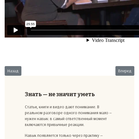
Предыдущий: Увольнение без собственного желания
Следующий:
Назад
Вперед
Знать — не значит уметь
Статьи, книги и видео дают понимание. В
реальном разговоре одного понимания мало —
нужен навык: в самый ответственный момент
включаются привычные реакции.
Навык появляется только через практику —