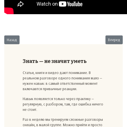
Предыдущий: Тендер-2
Следующий:
Назад
Вперед
Знать — не значит уметь
Статьи, книги и видео дают понимание. В
реальном разговоре одного понимания мало —
нужен навык: в самый ответственный момент
включаются привычные реакции.
Навык появляется только через практику —
регулярную, с разбором, там, где ошибка ничего
не стоит.
Раз в неделю мы тренируем сложные разговоры
онлайн, в малой группе. Можно прийти и просто