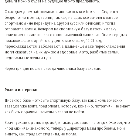
деньги можно будет на будущее что-то предпринять.
С каждым днем заболевших становилось все больше. Студенты
безропотно молчат, терпят, так как, не сдав все зачеты в лагере
спортивном - не перейдут на другой курс или отчислят, и тогда
отправят в армию. Вечером на спортивную базу в гости к врачу
приезжает приятель - высокопоставленный чиновник. Она в сердцах
пожаловалась ему: «Что студенты мальчишки, 19-21 год,
переохлаждаются, заболевают, в дальнейшем все переохлаждения
могут сказаться на их мужском здоровье. А это, разбитые семьи,
недовольные жены и т.д.».
Через три дня после приезда чиновника Базу закрыли.
Роли и интересы:
Директор базы - открыть спортивную базу, так как с коммерческих
заездов уже взята предоплата, которую, конечно, потратили. Не знает,
как быть с врачом – замены в сезон не найти.
Врач - уехать с детьми домой, в таких условиях – не отдых. Жалеет, что
«подключила» знакомого, теперь у Директора Базы проблемы. Но и
видеть, как страдают студенты, не могла.