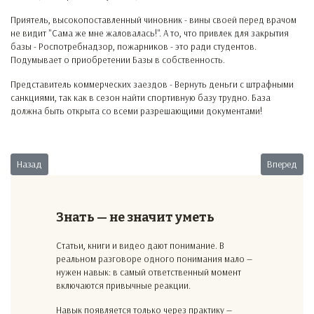
Приятель, высокопоставленный чиновник - вины своей перед врачом
не видит "Сама же мне жаловалась!". А то, что привлек для закрытия
базы - Роспотребнадзор, пожарников - это ради студентов.
Подумывает о приобретении Базы в собственность.
Представитель коммерческих заездов - Вернуть деньги с штрафными
санкциями, так как в сезон найти спортивную базу трудно. База
должна быть открыта со всеми разрешающими документами!
Предыдущий: Спорный ремонт
Следующий:
Назад
Вперед
Знать — не значит уметь
Статьи, книги и видео дают понимание. В
реальном разговоре одного понимания мало —
нужен навык: в самый ответственный момент
включаются привычные реакции.
Навык появляется только через практику —