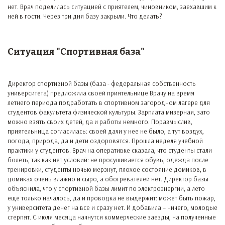
нет. Врач поделилась ситуацией с приятелем, чиновником, заехавшим к
ней в гости. Через три дня базу закрыли. Что делать?
Ситуация "Спортивная база"
Директор спортивной базы (база - федеральная собственность
университета) предложила своей приятельнице Врачу на время
летнего периода подработать в спортивном загородном лагере для
студентов факультета физической культуры. Зарплата мизерная, зато
можно взять своих детей, да и работы немного. Поразмыслив,
приятельница согласилась: своей дачи у нее не было, а тут воздух,
погода, природа, да и дети оздоровятся. Прошла неделя учебной
практики у студентов. Врач на оперативке сказала, что студенты стали
болеть, так как нет условий: не просушивается обувь, одежда после
тренировки, студенты ночью мерзнут, плохое состояние домиков, в
домиках очень влажно и сыро, а обогревателей нет. Директор базы
объяснила, что у спортивной базы лимит по электроэнергии, а лето
еще только началось, да и проводка не выдержит: может быть пожар,
у университета денег на все и сразу нет. И добавила – ничего, молодые
стерпят. С июля месяца начнутся коммерческие заезды, на полученные