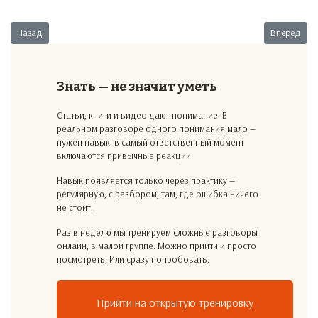
Предыдущий: Спасительный клиент
Следующий:
Назад
Вперед
Знать — не значит уметь
Статьи, книги и видео дают понимание. В
реальном разговоре одного понимания мало —
нужен навык: в самый ответственный момент
включаются привычные реакции.
Навык появляется только через практику —
регулярную, с разбором, там, где ошибка ничего
не стоит.
Раз в неделю мы тренируем сложные разговоры
онлайн, в малой группе. Можно прийти и просто
посмотреть. Или сразу попробовать.
Прийти на открытую тренировку