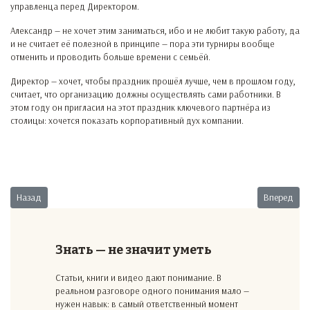
управленца перед Директором.
Александр — не хочет этим заниматься, ибо и не любит такую работу, да
и не считает её полезной в принципе — пора эти турниры вообще
отменить и проводить больше времени с семьёй.
Директор — хочет, чтобы праздник прошёл лучше, чем в прошлом году,
считает, что организацию должны осуществлять сами работники. В
этом году он пригласил на этот праздник ключевого партнёра из
столицы: хочется показать корпоративный дух компании.
Предыдущий: С «удалёнки» на «приближёнку»
Следующий:
Назад
Вперед
Знать — не значит уметь
Статьи, книги и видео дают понимание. В
реальном разговоре одного понимания мало —
нужен навык: в самый ответственный момент