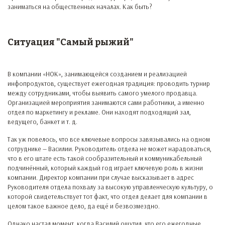
заниматься на общественных началах. Как быть?
Ситуация "Самый рыжий"
В компании «НОК», занимающейся созданием и реализацией
инфопродуктов, существует ежегодная традиция: проводить турнир
между сотрудниками, чтобы выявить самого умелого продавца.
Организацией мероприятия занимаются сами работники, а именно
отдел по маркетингу и рекламе. Они находят подходящий зал,
ведущего, банкет и т. д.
Так уж повелось, что все ключевые вопросы завязывались на одном
сотруднике — Василии. Руководитель отдела не может нарадоваться,
что в его штате есть такой сообразительный и коммуникабельный
подчинённый, который каждый год играет ключевую роль в жизни
компании. Директор компании при случае высказывает в адрес
Руководителя отдела похвалу за высокую управленческую культуру, о
которой свидетельствует тот факт, что отдел делает для компании в
целом такое важное дело, да ещё и безвозмездно.
Однако настал момент, когда Василий ощутил, что его ежегодные