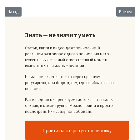
Предыдущий: Ремонтное дело
Следующий:
Назад
Вперед
Знать — не значит уметь
Статьи, книги и видео дают понимание. В
реальном разговоре одного понимания мало —
нужен навык: в самый ответственный момент
включаются привычные реакции.
Навык появляется только через практику —
регулярную, с разбором, там, где ошибка ничего
не стоит.
Раз в неделю мы тренируем сложные разговоры
онлайн, в малой группе. Можно прийти и просто
посмотреть. Или сразу попробовать.
Прийти на открытую тренировку