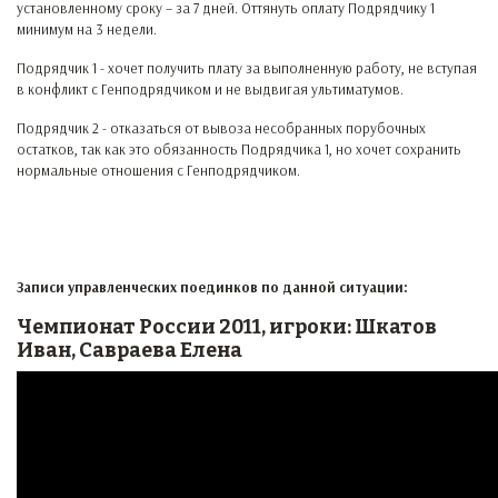
установленному сроку – за 7 дней. Оттянуть оплату Подрядчику 1
минимум на 3 недели.
Подрядчик 1 - хочет получить плату за выполненную работу, не вступая
в конфликт с Генподрядчиком и не выдвигая ультиматумов.
Подрядчик 2 - отказаться от вывоза несобранных порубочных
остатков, так как это обязанность Подрядчика 1, но хочет сохранить
нормальные отношения с Генподрядчиком.
Записи управленческих поединков по данной ситуации:
Чемпионат России 2011, игроки: Шкатов
Иван, Савраева Елена