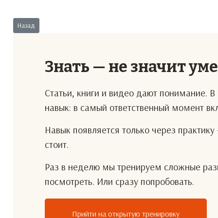
Предыдущий: Поставка сырья
Назад
Знать — не значит ум
Статьи, книги и видео дают понимание. 
навык: в самый ответственный момент в
Навык появляется только через практику 
стоит.
Раз в неделю мы тренируем сложные разг
посмотреть. Или сразу попробовать.
Прийти на открытую тренировку