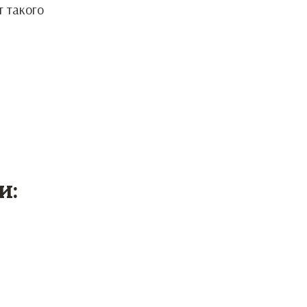
т такого
и: