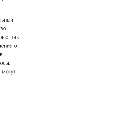
ельный
тво
рью, так
ления о
 в
осы.
е могут