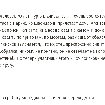
.
еловек 70 лет, тур оплачивал сын — очень состоят
етает в Париж, из Швейцарии прилетает дочь. Агентс
ак поиски клиента, она везде ездит с сыном и доче
ся ездить по притонам, по моргам, размещают объяв
 поисков выясняется, что их отец преспокойно сидит
добрался, никому не понятно, он не отвечает на вопр
ествие!» Но теперь участники этого «шоу поисков» н
 другу.
у за работу менеджера в качестве переводчика.