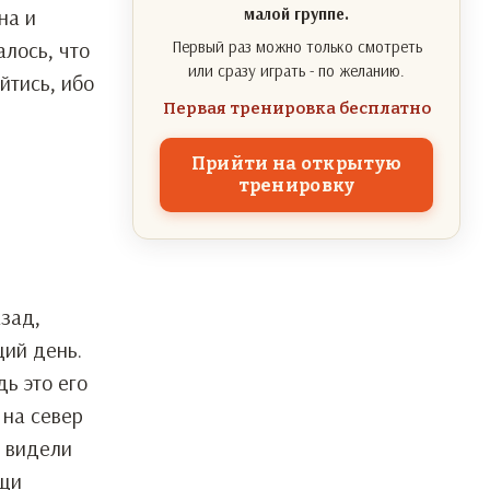
на и
малой группе.
лось, что
Первый раз можно только смотреть
или сразу играть - по желанию.
йтись, ибо
Первая тренировка бесплатно
Прийти на открытую
тренировку
азад,
щий день.
дь это его
 на север
е видели
ещи