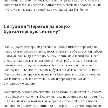
специалиста. Проект затянулся, и Глав.бух. ушла в декрет. Коллектив
сопротивляется. Заместитель считает, что система недоработана и не
нужна. Хочет взыскать предоплату у специалиста. Как быть?
Ситуация "Переход на новую
бухгалтерскую систему"
Главный бухгалтер принял решение о необходимости перехода на
новую бухгалтерскую систему, чтобы уменьшить объем ручной работы
10 подчиненных. Для этого по рекомендации пригласили внешнего
Специалиста, заключили договор и начали работу, охватывающую
работу всех сотрудников отдела. Ввиду сложности проекта, он
растянулся во времени, и Главный бухгалтер ушла в декрет. На место
Главного бухгалтера была назначена Заместитель, хорошо знающая
коллектив и имевшая негативный опыт перехода на новую
бухгалтерскую систему.
Заместитель считает, что система недоработана и неразумно «бросать
на амбразуру» коллектив. Коллектив тоже не заинтересован, премий за
осваивание новых технологий не предусмотрено. При этом новая
система недостаточно адаптирована как раз потому, что сотрудники