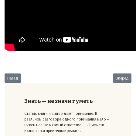
Предыдущий: Перетягивание одеяла
Следующий:
Назад
Вперед
Знать — не значит уметь
Статьи, книги и видео дают понимание. В
реальном разговоре одного понимания мало —
нужен навык: в самый ответственный момент
включаются привычные реакции.