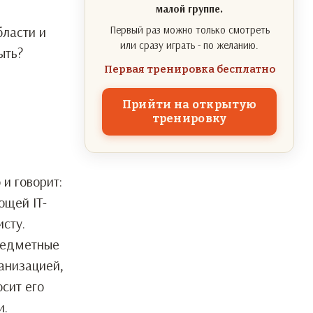
малой группе.
бласти и
Первый раз можно только смотреть
или сразу играть - по желанию.
ыть?
Первая тренировка бесплатно
Прийти на открытую
тренировку
и говорит:
ющей IT-
сту.
предметные
анизацией,
сит его
и.