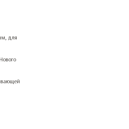
ым, для
Нового
живающей