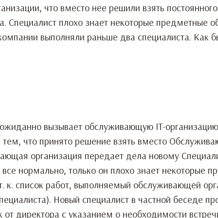
низации, что вместо нее решили взять постоянного
ла. Специалист плохо знает некоторые предметные о
 компании выполняли раньше два специалиста. Как б
еожиданно вызывает обслуживающую IT-организацию 
я тем, что принято решение взять вместо Обслужива
вающая организация передает дела новому Специали
о все нормально, только он плохо знает некоторые 
т. к. список работ, выполняемый обслуживающей орг
ециалиста). Новый специалист в частной беседе про
к от директора с указанием о необходимости встреч