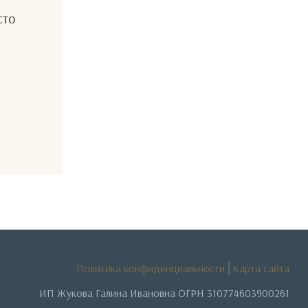
сто
Политика конфиденциальности
Карта сайта
ИП Жукова Галина Ивановна ОГРН 310774603900261