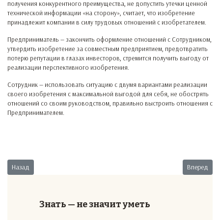
получения конкурентного преимущества, не допустить утечки ценной
технической информации «на сторону», считает, что изобретение
принадлежит компании в силу трудовых отношений с изобретателем.
Предприниматель — закончить оформление отношений с Сотрудником,
утвердить изобретение за совместным предприятием, предотвратить
потерю репутации в глазах инвесторов, стремится получить выгоду от
реализации перспективного изобретения.
Сотрудник — использовать ситуацию с двумя вариантами реализации
своего изобретения с максимальной выгодой для себя, не обострять
отношений со своим руководством, правильно выстроить отношения с
Предпринимателем.
Предыдущий: Нелояльный подчиненный
Следующий
Назад
Вперед
Знать — не значит уметь