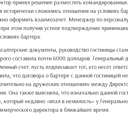
ректор принял решение разместить командированных
ия исторически сложились отношения на условиях ба
ожно оформить взаимозачет. Менеджер по персонал
, при этом получив устное подтверждение принима
словиях бартера.
хгалтерские документы, руководство гостиницы стал
орого составила почти 6000 долларов. Генеральный 
енный счет: пусть подписывает тот, кто несет ответ
ла, что договора о бартере с данной гостиницей не
ключительно на дружеских отношениях между Директ
я. Она также выяснила, что изначально данной гос
 который недавно «впал в немилость» у Генерально
оммерческого директора в ближайшее время.