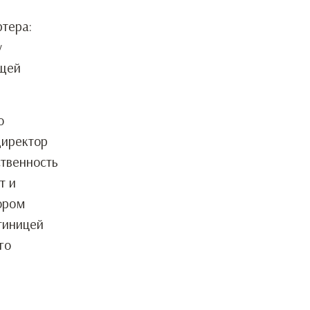
ртера:
у
ющей
о
директор
ственность
т и
ором
тиницей
го