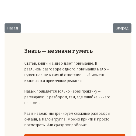
Предыдущий: Кадровые расстановки 2
Следующий:
Назад
Вперед
Знать — не значит уметь
Статьи, книги и видео дают понимание. В
реальном разговоре одного понимания мало —
нужен навык: в самый ответственный момент
включаются привычные реакции.
Навык появляется только через практику —
регулярную, с разбором, там, где ошибка ничего
не стоит.
Раз в неделю мы тренируем сложные разговоры
онлайн, в малой группе. Можно прийти и просто
посмотреть. Или сразу попробовать.