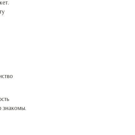
жет.
ту
нство
ость
о знакомы.