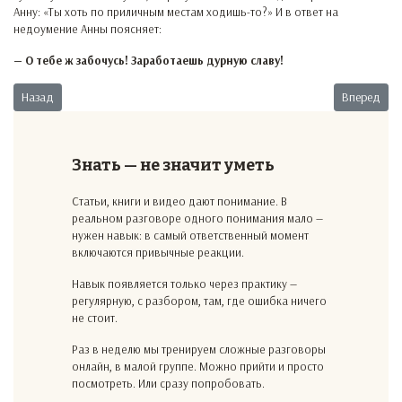
Анну: «Ты хоть по приличным местам ходишь-то?» И в ответ на
недоумение Анны поясняет:
— О тебе ж забочусь! Заработаешь дурную славу!
Предыдущий: Забота и комфорт
Следующий
Назад
Вперед
Знать — не значит уметь
Статьи, книги и видео дают понимание. В
реальном разговоре одного понимания мало —
нужен навык: в самый ответственный момент
включаются привычные реакции.
Навык появляется только через практику —
регулярную, с разбором, там, где ошибка ничего
не стоит.
Раз в неделю мы тренируем сложные разговоры
онлайн, в малой группе. Можно прийти и просто
посмотреть. Или сразу попробовать.