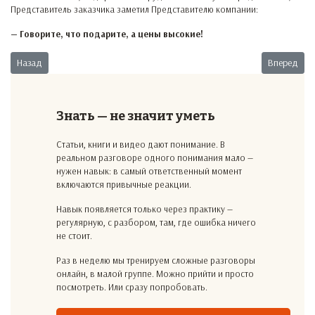
Представитель заказчика заметил Представителю компании:
— Говорите, что подарите, а цены высокие!
Предыдущий: Рекламный ход
Следующий
Назад
Вперед
Знать — не значит уметь
Статьи, книги и видео дают понимание. В
реальном разговоре одного понимания мало —
нужен навык: в самый ответственный момент
включаются привычные реакции.
Навык появляется только через практику —
регулярную, с разбором, там, где ошибка ничего
не стоит.
Раз в неделю мы тренируем сложные разговоры
онлайн, в малой группе. Можно прийти и просто
посмотреть. Или сразу попробовать.