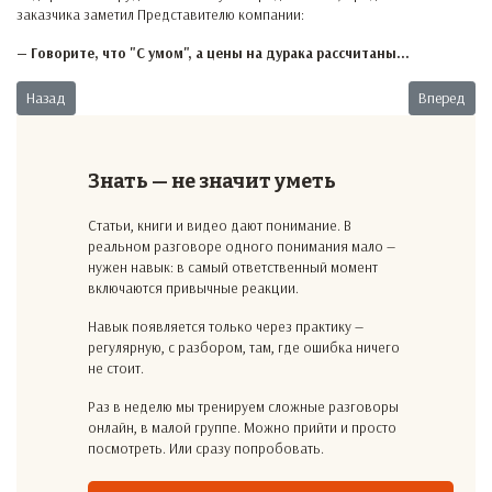
заказчика заметил Представителю компании:
— Говорите, что "С умом", а цены на дурака рассчитаны...
Предыдущий: Рвение на работе
Следующий:
Назад
Вперед
Знать — не значит уметь
Статьи, книги и видео дают понимание. В
реальном разговоре одного понимания мало —
нужен навык: в самый ответственный момент
включаются привычные реакции.
Навык появляется только через практику —
регулярную, с разбором, там, где ошибка ничего
не стоит.
Раз в неделю мы тренируем сложные разговоры
онлайн, в малой группе. Можно прийти и просто
посмотреть. Или сразу попробовать.