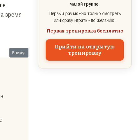
 в
малой группе.
на время
Первый раз можно только смотреть
или сразу играть - по желанию.
Первая тренировка бесплатно
Прийти на открытую
Следующий: Особый клиент
Вперед
тренировку
ен
е