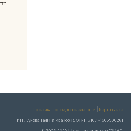
сто
Политика конфиденциальности
Карта сайта
ИП Жукова Галина Ивановна ОГРН 310774603900261
© 2008-2026 Школа переговоров "РИНГ"