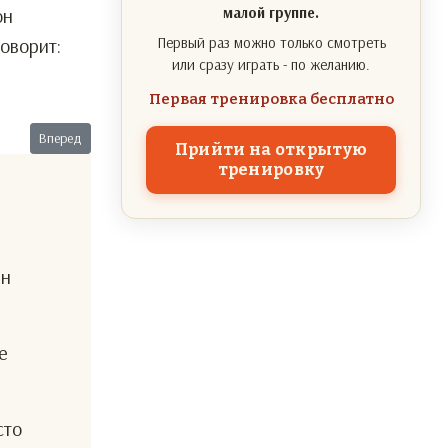
он
малой группе.
оворит:
Первый раз можно только смотреть
или сразу играть - по желанию.
Первая тренировка бесплатно
Следующий: Не учите меня жить
Вперед
Прийти на открытую
тренировку
ен
е
сто