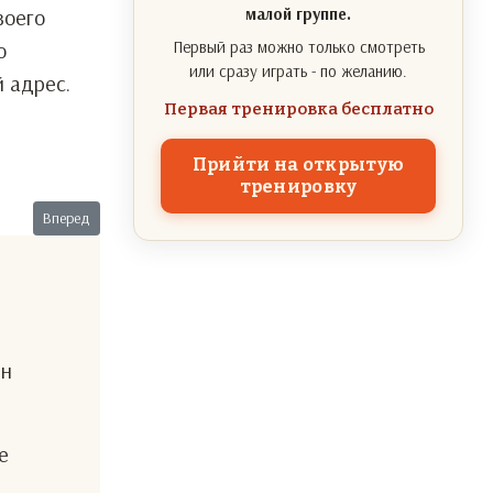
воего
малой группе.
о
Первый раз можно только смотреть
или сразу играть - по желанию.
̆ адрес.
Первая тренировка бесплатно
Прийти на открытую
тренировку
Следующий: Не успеем?
Вперед
ен
е