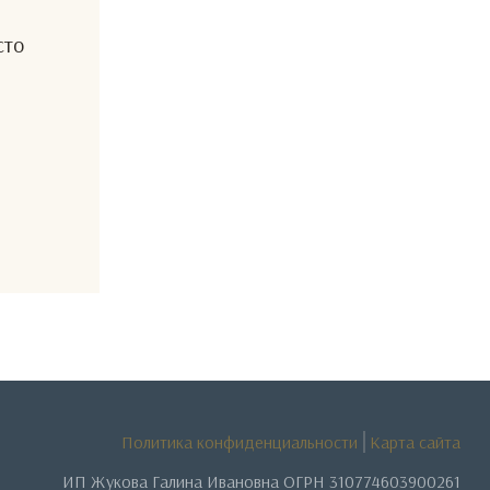
сто
Политика конфиденциальности
Карта сайта
ИП Жукова Галина Ивановна ОГРН 310774603900261