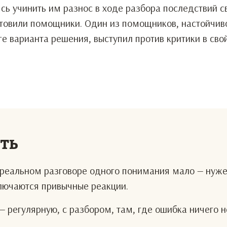
ь учинить им разнос в ходе разбора последствий с
отовили помощники. Один из помощников, настойчив
ге варианта решения, выступил против критики в свои
:
еть
В реальном разговоре одного понимания мало — нуж
ключаются привычные реакции.
— регулярную, с разбором, там, где ошибка ничего н