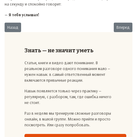
на секунду и спокойно говорит:
— Я тебя услышал!
Предыдущий: Не пройдёшь!
Следующий:
Назад
Вперед
Знать — не значит уметь
Статьи, книги и видео дают понимание. В
реальном разговоре одного понимания мало —
нужен навык: в самый ответственный момент
включаются привычные реакции.
Навык появляется только через практику —
регулярную, с разбором, там, где ошибка ничего
не стоит.
Раз в неделю мы тренируем сложные разговоры
онлайн, в малой группе. Можно прийти и просто
посмотреть. Или сразу попробовать.