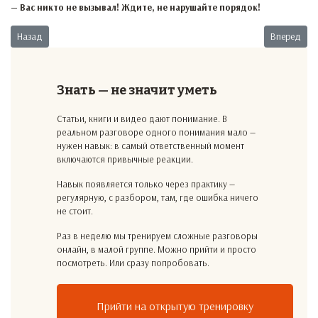
— Вас никто не вызывал! Ждите, не нарушайте порядок!
Предыдущий: Не приставай!
Следующий:
Назад
Вперед
Знать — не значит уметь
Статьи, книги и видео дают понимание. В
реальном разговоре одного понимания мало —
нужен навык: в самый ответственный момент
включаются привычные реакции.
Навык появляется только через практику —
регулярную, с разбором, там, где ошибка ничего
не стоит.
Раз в неделю мы тренируем сложные разговоры
онлайн, в малой группе. Можно прийти и просто
посмотреть. Или сразу попробовать.
Прийти на открытую тренировку