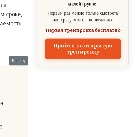
ела
малой группе.
м сроке,
Первый раз можно только смотреть
или сразу играть - по желанию.
щаемость
Первая тренировка бесплатно
Прийти на открытую
тренировку
Следующий: Молчать!
Вперед
ен
е