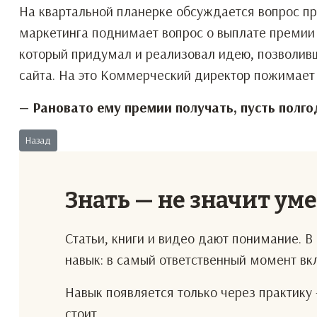
На квартальной планерке обсуждается вопрос 
маркетинга поднимает вопрос о выплате премии 
который придумал и реализовал идею, позволив
сайта. На это Коммерческий директор пожимает
— Рановато ему премии получать, пусть полго
Предыдущий: Молодой руководитель / Ты кто такой?
Назад
Знать — не значит ум
Статьи, книги и видео дают понимание. 
навык: в самый ответственный момент в
Навык появляется только через практику 
стоит.