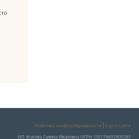
сто
Политика конфиденциальности
Карта сайта
ИП Жукова Галина Ивановна ОГРН 310774603900261