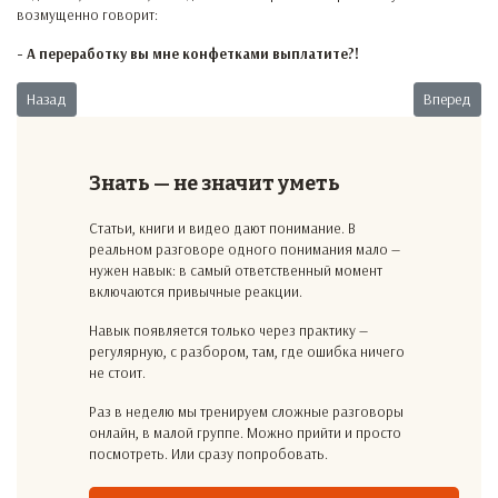
возмущенно говорит:
- А переработку вы мне конфетками выплатите?!
Предыдущий: Конструктив
Следующий:
Назад
Вперед
Знать — не значит уметь
Статьи, книги и видео дают понимание. В
реальном разговоре одного понимания мало —
нужен навык: в самый ответственный момент
включаются привычные реакции.
Навык появляется только через практику —
регулярную, с разбором, там, где ошибка ничего
не стоит.
Раз в неделю мы тренируем сложные разговоры
онлайн, в малой группе. Можно прийти и просто
посмотреть. Или сразу попробовать.