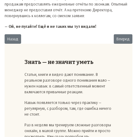
продажам предоставлять ежедневные отчёты по звонкам. Опытный
менеджер не предоставил отчёт. А на претензию Директора,
повернувшись к коллегам, со смехом заявил:
— Ой, не пугайте! Ещё и не таких мы тут видали!
Предыдущий: Злопамятный клиент
Следующий:
Назад
Вперед
Знать — не значит уметь
Статьи, книги и видео дают понимание. В
реальном разговоре одного понимания мало —
нужен навык: в самый ответственный момент
включаются привычные реакции.
Навык появляется только через практику —
регулярную, с разбором, там, где ошибка ничего
не стоит.
Раз в неделю мы тренируем сложные разговоры
онлайн, в малой группе. Можно прийти и просто
посмотреть. Или сразу попробовать.