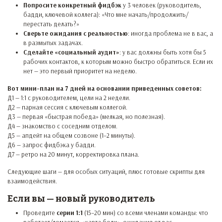
Попросите конкретный фидбэк
у 3 человек (руководитель,
бадди, ключевой коллега): «Что мне начать/продолжить/
перестать делать?»
Сверьте ожидания с реальностью
: иногда проблема не в вас, а
в размытых задачах.
Сделайте «социальный аудит»
: у вас должны быть хотя бы 5
рабочих контактов, к которым можно быстро обратиться. Если их
нет — это первый приоритет на неделю.
Вот мини-план на 7 дней на основании приведенных советов:
Д1 — 1:1 с руководителем, цели на 2 недели.
Д2 — парная сессия с ключевым коллегой.
Д3 — первая «быстрая победа» (мелкая, но полезная).
Д4 — знакомство с соседним отделом.
Д5 — апдейт на общем созвоне (1–2 минуты).
Д6 — запрос фидбэка у бадди.
Д7 — ретро на 20 минут, корректировка плана.
Следующие шаги — для особых ситуаций, плюс готовые скрипты для
взаимодействия.
Если вы — новый руководитель
Проведите
серии 1:1
(15–20 мин) со всеми членами команды: что