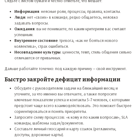
Сядьте с листом бумаги и честно отметьте, что мешает:
Информация
: неясные роли, процессы, правила, контакты.
Люди
: нет «своих» в команде, редко общаетесь, неловко
задавать вопросы.
Ожидания
: вы не понимаете, по каким критериям вас считают
успешным.
Внутреннее состояние
: тревога, «как не бояться нового
коллектива», страх ошибиться.
Несовпадение культуры
: ценности, темп, стиль общения сильно
отличаются от привычных.
Дальше работайте точечно: под каждую причину — свой инструмент.
Быстро закройте дефицит информации
Обсудите с руководителем задачи на ближайший месяц и
уточните, за что именно вы отвечаете, а также попросите
ключевые показатели успеха и контакты 5–7 человек, с которыми
предстоит чаще всего взаимодействовать. Это поможет быстрее
сориентироваться и понять приоритеты.
Запросите схему процессов: «к кому и по каким вопросам», SLA
команды, шаблоны задач/документов.
Составьте личный глоссарий и карту ссылок (регламенты,
доступы, дорожные карты).