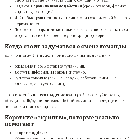
работает/ломается, «карта боли», ожидания от вас.
Задайте
3 правила взаимодействия
(сроки ответов, формат
апдейтов, эскалации).
Дайте
быструю ценность
: снимите один хронический блокер в
первую неделю.
Покажите прозрачные
метрики
и как решения влияют на цели
отдела — так вы быстрее получите кредит доверия.
Когда стоит задуматься о смене команды
Если по итогам
6-8 недель
при ваших активных действиях:
ожидания и роль остаются туманными,
доступ к информации закрыт системно,
культура токсична (личные нападки, саботаж, крики — не
единично, а по умолчанию),
— это может быть
несовпадение культур
. Зафиксируйте факты,
обсудите с HR/руководителем. Не бойтесь искать среду, где ваши
ценности и темп совпадают.
Короткие «скрипты», которые реально
помогают
Запрос фидбэка:
«Хочу ускорить адаптацию. Что мне лучше начать/продолжить/