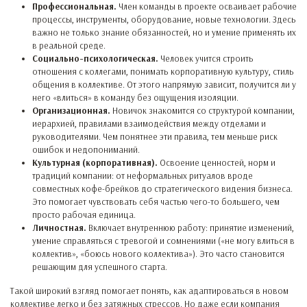
Профессиональная.
Член команды в проекте осваивает рабочие
процессы, инструменты, оборудование, новые технологии. Здесь
важно не только знание обязанностей, но и умение применять их
в реальной среде.
Социально-психологическая.
Человек учится строить
отношения с коллегами, понимать корпоративную культуру, стиль
общения в коллективе. От этого напрямую зависит, получится ли у
него «влиться» в команду без ощущения изоляции.
Организационная.
Новичок знакомится со структурой компании,
иерархией, правилами взаимодействия между отделами и
руководителями. Чем понятнее эти правила, тем меньше риск
ошибок и недопониманий.
Культурная (корпоративная).
Освоение ценностей, норм и
традиций компании: от неформальных ритуалов вроде
совместных кофе-брейков до стратегического видения бизнеса.
Это помогает чувствовать себя частью чего-то большего, чем
просто рабочая единица.
Личностная.
Включает внутреннюю работу: принятие изменений,
умение справляться с тревогой и сомнениями («не могу влиться в
коллектив», «боюсь нового коллектива»). Это часто становится
решающим для успешного старта.
Такой широкий взгляд помогает понять, как адаптироваться в новом
коллективе легко и без затяжных стрессов. Но даже если компания