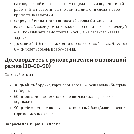
на ежедневной встрече, а потом поделитесь мини-демо своей
работы. Это позволит плавно войти в диалог и сделать свое
присутствие заметным.
Формула безопасного вопроса
: «Я изучил X и вижу два
варианта… Можем уточнить, какой предпочтительнее и почему?»
— вы показываете самостоятельность, а не перекладываете
задачи.
Дыхание 4-4-6
перед выходом «в люди»: вдох 4, пауза 4, выдох
6 — снижает уровень возбуждения.
Договоритесь с руководителем о понятной
рамке (30-60-90)
Согласуйте план:
30 дней
: онбординг, карта процессов, 1-2 осязаемые «быстрые
победы».
60 дней
: самостоятельное ведение части задач, первые
улучшения.
90 дней
: ответственность за полноценный блок/мини-проект и
горизонтальные связи.
Вопросы для 1:1 раз в неделю: