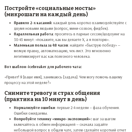
Постройте «социальные мосты»
(микрошаги на каждый день)
Правило 2-х касаний
: каждый день коротко взаимодействуйте с
двумя новыми людьми (вопрос, мини-созвон, фидбек).
Параллельная работа
: проситесь в парные сессии/шэдоуинг на
30-45 минут: «покажите, как вы делаете X, а я повторю».
Маленькая польза за 48 часов
: найдите «быструю победу» —
мелкую правку, автоматизацию, чек-лист. Это мгновенно
легитимизирует вас как полезного человека.
Вот шаблон-icebreaker для рабочего чата:
«Привет! Я [ваше имя], занимаюсь [задача]. Чем могу помочь вашему
процессу на этой неделе?»
Снимите тревогу и страх общения
(практика на 10 минут в день)
Нормализуйте ошибки
: первые 2-4 недели — фаза обучения.
Ошибки ожидаемы.
Попробуйте технику «микро-экспозиций»:
шаг за шагом
включайтесь в обмен информацией — сначала задайте
небольшой вопрос в общем чате, затем сделайте короткий отчет