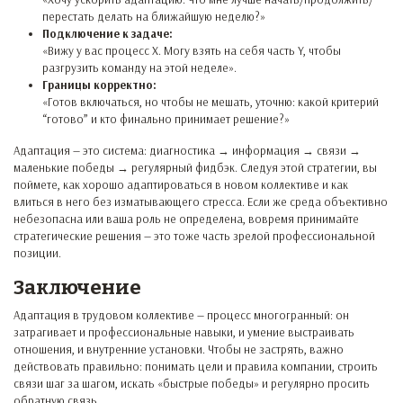
перестать делать на ближайшую неделю?»
Подключение к задаче:
«Вижу у вас процесс X. Могу взять на себя часть Y, чтобы
разгрузить команду на этой неделе».
Границы корректно:
«Готов включаться, но чтобы не мешать, уточню: какой критерий
“готово” и кто финально принимает решение?»
Адаптация — это система: диагностика → информация → связи →
маленькие победы → регулярный фидбэк. Следуя этой стратегии, вы
поймете, как хорошо адаптироваться в новом коллективе и как
влиться в него без изматывающего стресса. Если же среда объективно
небезопасна или ваша роль не определена, вовремя принимайте
стратегические решения — это тоже часть зрелой профессиональной
позиции.
Заключение
Адаптация в трудовом коллективе — процесс многогранный: он
затрагивает и профессиональные навыки, и умение выстраивать
отношения, и внутренние установки. Чтобы не застрять, важно
действовать правильно: понимать цели и правила компании, строить
связи шаг за шагом, искать «быстрые победы» и регулярно просить
обратную связь.