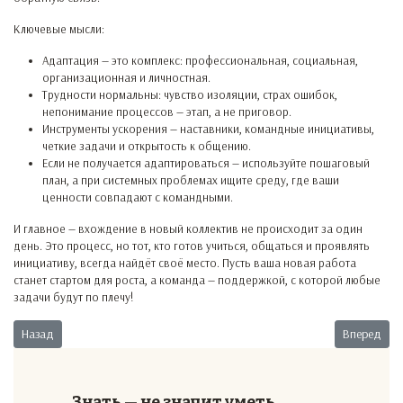
Ключевые мысли:
Адаптация — это комплекс: профессиональная, социальная,
организационная и личностная.
Трудности нормальны: чувство изоляции, страх ошибок,
непонимание процессов — этап, а не приговор.
Инструменты ускорения — наставники, командные инициативы,
четкие задачи и открытость к общению.
Если не получается адаптироваться — используйте пошаговый
план, а при системных проблемах ищите среду, где ваши
ценности совпадают с командными.
И главное — вхождение в новый коллектив не происходит за один
день. Это процесс, но тот, кто готов учиться, общаться и проявлять
инициативу, всегда найдёт своё место. Пусть ваша новая работа
станет стартом для роста, а команда — поддержкой, с которой любые
задачи будут по плечу!
Предыдущий: Страх перед начальством — как перестать бояться?
Следующий:
Назад
Вперед
Знать — не значит уметь