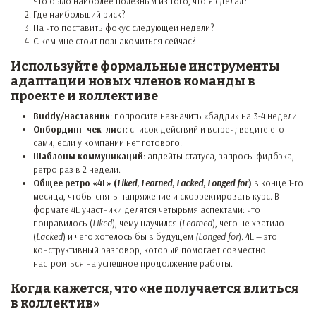
Что было наиболее полезным из того, что я сделал?
Где наибольший риск?
На что поставить фокус следующей недели?
С кем мне стоит познакомиться сейчас?
Используйте формальные инструменты
адаптации новых членов команды в
проекте и коллективе
Buddy/наставник
: попросите назначить «бадди» на 3-4 недели.
Онбординг-чек-лист
: список действий и встреч; ведите его
сами, если у компании нет готового.
Шаблоны коммуникаций
: апдейты статуса, запросы фидбэка,
ретро раз в 2 недели.
Общее ретро «4L» (
Liked, Learned, Lacked, Longed for
)
в конце 1-го
месяца, чтобы снять напряжение и скорректировать курс. В
формате 4L участники делятся четырьмя аспектами: что
понравилось (
Liked
), чему научился (
Learned
), чего не хватило
(
Lacked
) и чего хотелось бы в будущем
(Longed for
). 4L — это
конструктивный разговор, который помогает совместно
настроиться на успешное продолжение работы.
Когда кажется, что «не получается влиться
в коллектив»