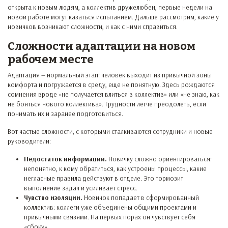
открыта к новым людям, а коллектив дружелюбен, первые недели на
новой работе могут казаться испытанием. Дальше рассмотрим, какие у
новичков возникают сложности, и как с ними справиться.
Сложности адаптации на новом
рабочем месте
Адаптация — нормальный этап: человек выходит из привычной зоны
комфорта и погружается в среду, еще не понятную. Здесь рождаются
сомнения вроде «не получается влиться в коллектив» или «не знаю, как
не бояться нового коллектива». Трудности легче преодолеть, если
понимать их и заранее подготовиться.
Вот частые сложности, с которыми сталкиваются сотрудники и новые
руководители:
Недостаток информации.
Новичку сложно ориентироваться:
непонятно, к кому обратиться, как устроены процессы, какие
негласные правила действуют в отделе. Это тормозит
выполнение задач и усиливает стресс.
Чувство изоляции.
Новичок попадает в сформированный
коллектив: коллеги уже объединены общими проектами и
привычными связями. На первых порах он чувствует себя
«сбоку».